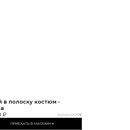
 в полоску костюм -
ка
0 ₽
Артикул
X24
ПРИЕХАТЬ В МАГАЗИН