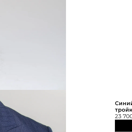
Синий
трой
23 70